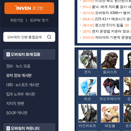
이것만 봐도 윈스턴으로 
[윈스턴]
옴닉..에게 자리를 잠시 내
[아나]
로그인
오버워치 4388++ 랭
[모이라]
22S 41++ 메르시가 
[메르시]
회원가입
ID/PW 찾기
윈스턴 5가지 팁들.
[윈스턴]
[6]
겐지 운영법 카운터 정보
[겐지]
자리야의 기본적 운영
[자리야]
오버워치 화제 집중
정보 · 뉴스 모음
겐지
둠피스트
유저 정보 게시판
대회 · e스포츠 게시판
팁과 노하우 게시판
에코
위도우메이커
정
치지직 팟벤
SOOP 게시판
라인하르트
레킹볼
로
오버워치 커뮤니티