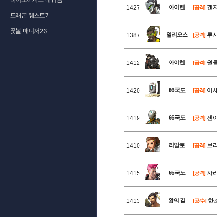
바이오하자드 레퀴엠
아이헨
겐지
1427
[공격]
드래곤 퀘스트7
풋볼 매니저26
일리오스
루시
1387
[공격]
아이헨
원콤
1412
[공격]
66국도
이세
1420
[공격]
66국도
젠야
1419
[공격]
리알토
브리
1410
[공격]
66국도
자리
1415
[공격]
왕의 길
한조
1413
[공/수]