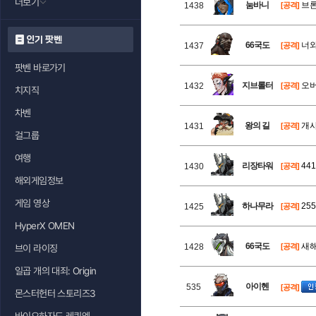
더보기
눔바니
브론
1438
[공격]
인기 팟벤
66국도
너와
1437
[공격]
팟벤 바로가기
지브롤터
오버
1432
[공격]
치지직
차벤
왕의 길
개사
1431
[공격]
걸그룹
여행
리장타워
44
1430
[공격]
해외게임정보
게임 영상
하나무라
255
1425
[공격]
HyperX OMEN
66국도
새해
1428
[공격]
브이 라이징
일곱 개의 대죄: Origin
아이헨
535
[공격]
몬스터헌터 스토리즈3