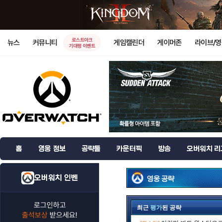
로스트아크
뉴스
커뮤니티
게임캘린더
게이머존
라이브/
기대평 이벤트
홈
영웅 정보
공략툴
카운터픽
방송
오버워치 리
오버워치 인벤
영웅 공략
로그인하고
최근
평가
된 공략
출석보상
받으세요!