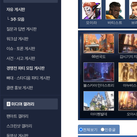
자유 게시판
└
3추 모음
모이라
바티스트
브
질문과 답변 게시판
워크샵 게시판
이슈 · 토론 게시판
66번국도
감시기지 
사건 · 사고 게시판
경쟁전 파티 모집 게시판
빠대 · 스타디움 파티 게시판
볼스카야 인더스트리
아누비스
클랜 홍보 게시판
미디어 갤러리
아이헨발데
오아시
팬아트 갤러리
스크린샷 갤러리
전체보기
인증글
동영상 게시판