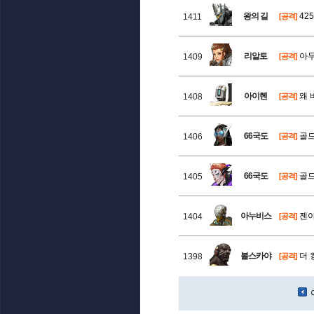
왕의 길
42
1411
[공격]
리알토
아무
1409
[공격]
아이헨
왜 
1408
[공격]
66국도
골드
1406
[공격]
66국도
골드
1405
[공격]
아누비스
젠야
1404
[공격]
볼스카야
더 
1398
[공격]