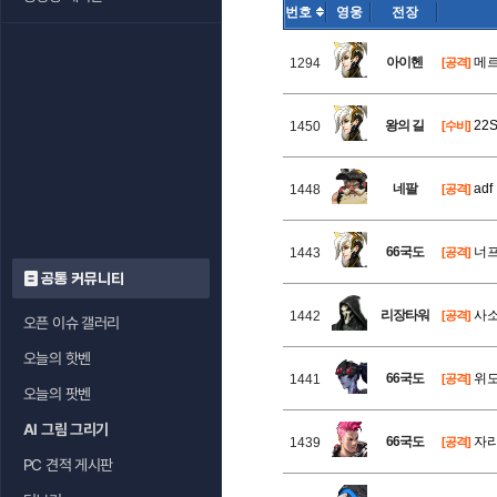
번호
영웅
전장
아이헨
메르
1294
[공격]
왕의 길
22
1450
[수비]
네팔
adf
1448
[공격]
66국도
너프
1443
[공격]
공통 커뮤니티
리장타워
사소
1442
[공격]
오픈 이슈 갤러리
오늘의 핫벤
66국도
위도
1441
[공격]
오늘의 팟벤
AI 그림 그리기
66국도
자리
1439
[공격]
PC 견적 게시판