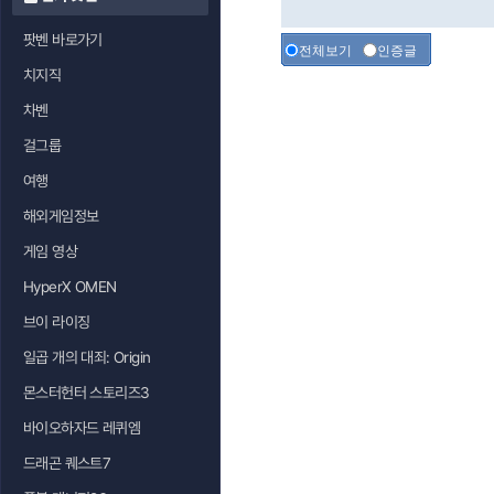
팟벤 바로가기
전체보기
인증글
치지직
차벤
걸그룹
여행
해외게임정보
게임 영상
HyperX OMEN
브이 라이징
일곱 개의 대죄: Origin
몬스터헌터 스토리즈3
바이오하자드 레퀴엠
드래곤 퀘스트7