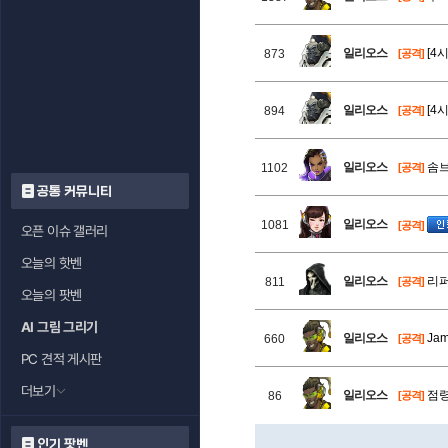
일리오스
[4
873
[공격]
일리오스
[4
894
[공격]
일리오스
솜브
1102
[공격]
공통 커뮤니티
일리오스
1081
[공격]
오픈 이슈 갤러리
오늘의 핫벤
일리오스
리퍼
811
[공격]
오늘의 팟벤
AI 그림 그리기
일리오스
Jam
660
[공격]
PC 견적 게시판
더보기
일리오스
점령
86
[공격]
인기 팟벤