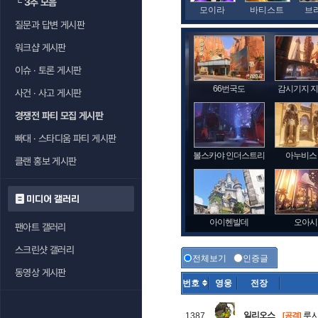
└
3추 모음
모이라
바티스트
브
질문과 답변 게시판
워크샵 게시판
이슈 · 토론 게시판
66번국도
감시기지 
사건 · 사고 게시판
경쟁전 파티 모집 게시판
빠대 · 스타디움 파티 게시판
볼스카야 인더스트리
아누비스
클랜 홍보 게시판
미디어 갤러리
아이헨발데
오아시
팬아트 갤러리
스크린샷 갤러리
전체보기
인증글
동영상 게시판
번호
영웅
전장
일리오스
루시
1387
[공격]