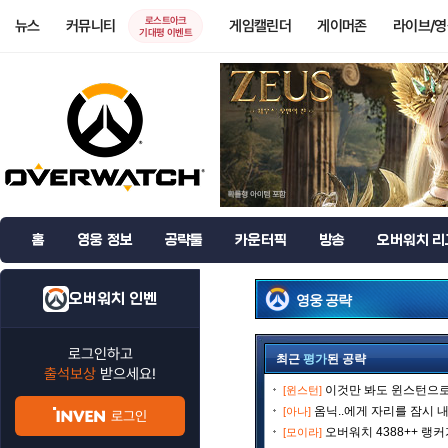
로스트아크
뉴스
커뮤니티
게임캘린더
게이머존
라이브/
기대평 이벤트
홈
영웅 정보
공략툴
카운터픽
방송
오버워치 리
오버워치 인벤
영웅 공략
로그인하고
최근
평가
된 공략
출석보상
받으세요!
이것만 봐도 윈스턴으로 
[윈스턴]
옴닉..에게 자리를 잠시 내
[아나]
로그인
오버워치 4388++ 랭
[모이라]