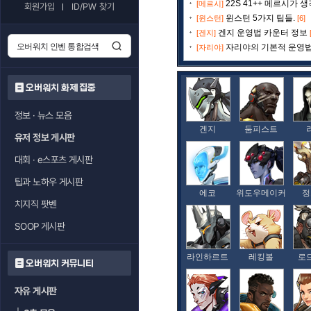
22S 41++ 메르시가 
[메르시]
회원가입
ID/PW 찾기
윈스턴 5가지 팁들.
[윈스턴]
[6]
겐지 운영법 카운터 정보
[겐지]
자리야의 기본적 운영
[자리야]
오버워치 화제 집중
정보 · 뉴스 모음
겐지
둠피스트
유저 정보 게시판
대회 · e스포츠 게시판
팁과 노하우 게시판
에코
위도우메이커
정
치지직 팟벤
SOOP 게시판
라인하르트
레킹볼
로
오버워치 커뮤니티
자유 게시판