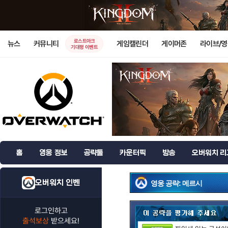
로스트아크
뉴스
커뮤니티
게임캘린더
게이머존
라이브/
기대평 이벤트
홈
영웅 정보
공략툴
카운터픽
방송
오버워치 리
오버워치 인벤
영웅 공략: 메르시
로그인하고
출석보상
받으세요!