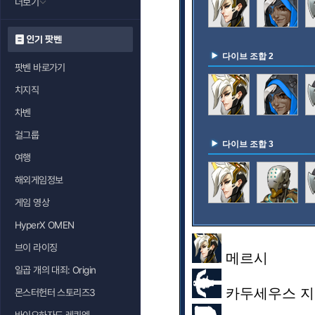
더보기
인기 팟벤
다이브 조합 2
팟벤 바로가기
치지직
차벤
걸그룹
다이브 조합 3
여행
해외게임정보
게임 영상
HyperX OMEN
브이 라이징
메르시
일곱 개의 대죄: Origin
카두세우스 지팡
몬스터헌터 스토리즈3