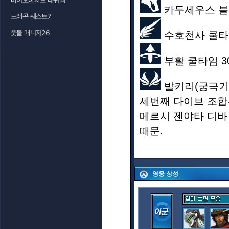
바이오하자드 레퀴엠
카두세우스 블라
드래곤 퀘스트7
풋볼 매니저26
수호천사 쿨타임
부활 쿨타임 3
발키리(궁극기)
세번째 다이브 조합
메르시 젠야타 디바
때문.
영웅 상성