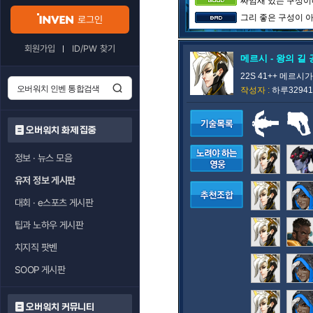
짜임새 있는 구성이네
그리 좋은 구성이 아
로그인
회원가입
ID/PW 찾기
메르시 - 왕의 길
22S 41++ 메르시
작성자 :
하루3294
오버워치 화제 집중
정보 · 뉴스 모음
유저 정보 게시판
대회 · e스포츠 게시판
팁과 노하우 게시판
치지직 팟벤
SOOP 게시판
오버워치 커뮤니티