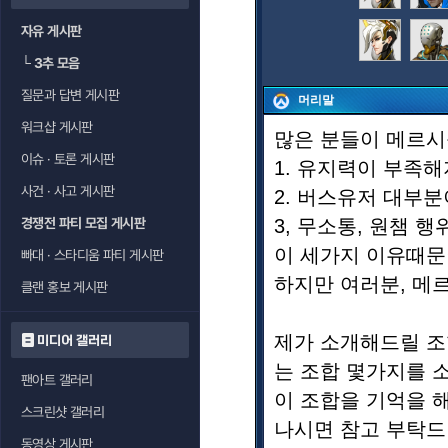
자유 게시판
└
3추 모음
질문과 답변 게시판
머리말
워크샵 게시판
많은 분들이 메르시
이슈 · 토론 게시판
1. 유지력이 부족
사건 · 사고 게시판
2. 버스유저 대부
경쟁전 파티 모집 게시판
3, 무소통, 원챔 행위
이 세가지 이유때문
빠대 · 스타디움 파티 게시판
하지만 여러분, 메
클랜 홍보 게시판
제가 소개해드릴 조
미디어 갤러리
는 조합 몇가지를 
팬아트 갤러리
이 조합을 기억을 
스크린샷 갤러리
나시면 참고 부탁드
동영상 게시판