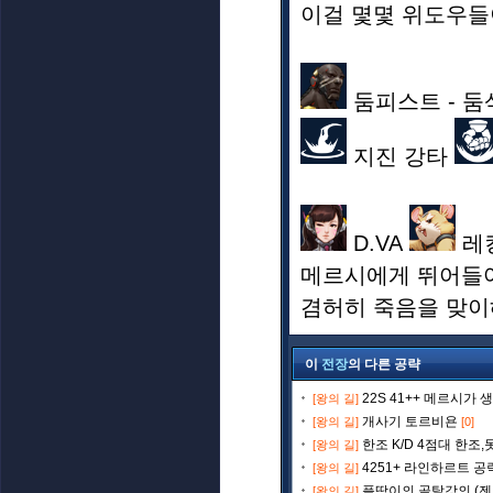
이걸 몇몇 위도우들
둠피스트 - 둠
지진 강타
D.VA
레
메르시에게 뛰어들어
겸허히 죽음을 맞이
이
전장
의 다른 공략
22S 41++ 메르시가 
[왕의 길]
개사기 토르비욘
[왕의 길]
[0]
한조 K/D 4점대 한조
[왕의 길]
4251+ 라인하르트 공
[왕의 길]
플딱이의 골탈강의 (젠
[왕의 길]