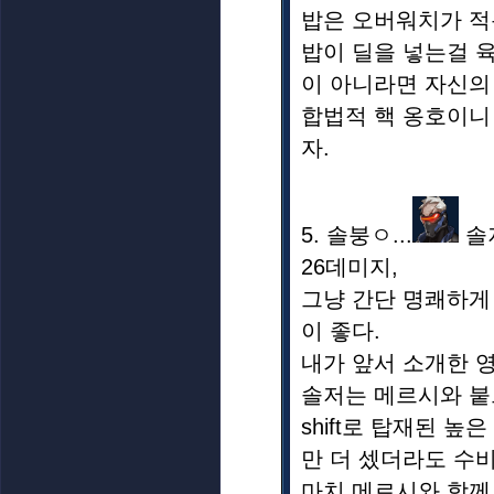
밥은 오버워치가 적
밥이 딜을 넣는걸 
이 아니라면 자신의
합법적 핵 옹호이니
자.
5. 솔붕ㅇ...
솔저
26데미지,
그냥 간단 명쾌하게
이 좋다.
내가 앞서 소개한 
솔저는 메르시와 붙
shift로 탑재된 
만 더 셌더라도 수
마치 메르시와 함께