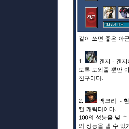
같이 쓰면 좋은 아
1.
겐지 - 겐
도록 도와줄 뿐만 
친구이다.
2.
맥크리 - 
캔 캐릭터이다.
100의 성능을 낼 
의 성능을 낼 수 있