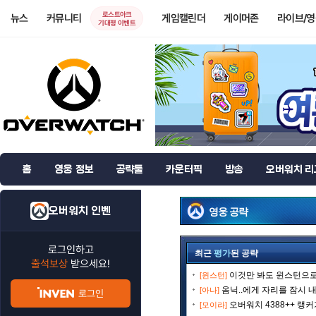
로스트아크
뉴스
커뮤니티
게임캘린더
게이머존
라이브/
기대평 이벤트
홈
영웅 정보
공략툴
카운터픽
방송
오버워치 리
오버워치 인벤
영웅 공략
로그인하고
최근
평가
된 공략
출석보상
받으세요!
이것만 봐도 윈스턴으로 
[윈스턴]
옴닉..에게 자리를 잠시 내
[아나]
로그인
오버워치 4388++ 랭
[모이라]