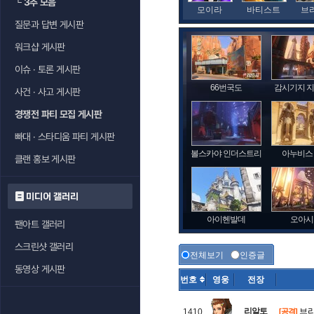
└
3추 모음
모이라
바티스트
브
질문과 답변 게시판
워크샵 게시판
이슈 · 토론 게시판
66번국도
감시기지 
사건 · 사고 게시판
경쟁전 파티 모집 게시판
빠대 · 스타디움 파티 게시판
볼스카야 인더스트리
아누비스
클랜 홍보 게시판
미디어 갤러리
아이헨발데
오아시
팬아트 갤러리
스크린샷 갤러리
전체보기
인증글
동영상 게시판
번호
영웅
전장
리알토
브리
1410
[공격]