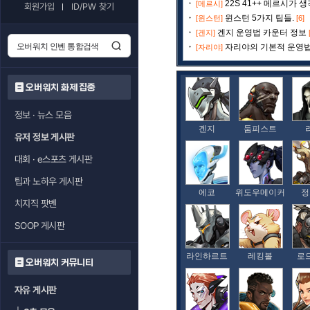
22S 41++ 메르시가 
[메르시]
회원가입
ID/PW 찾기
윈스턴 5가지 팁들.
[윈스턴]
[6]
겐지 운영법 카운터 정보
[겐지]
자리야의 기본적 운영
[자리야]
오버워치 화제 집중
정보 · 뉴스 모음
겐지
둠피스트
유저 정보 게시판
대회 · e스포츠 게시판
팁과 노하우 게시판
에코
위도우메이커
정
치지직 팟벤
SOOP 게시판
라인하르트
레킹볼
로
오버워치 커뮤니티
자유 게시판