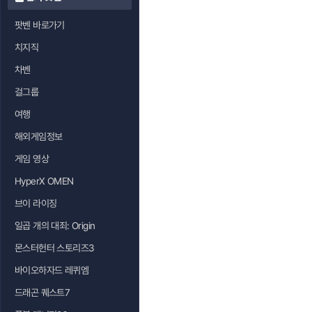
팟벤 바로가기
치지직
차벤
걸그룹
여행
해외게임정보
게임 영상
HyperX OMEN
브이 라이징
일곱 개의 대죄: Origin
몬스터헌터 스토리즈3
바이오하자드 레퀴엠
드래곤 퀘스트7