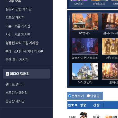
└
3추 모음
모이라
바티스트
브
질문과 답변 게시판
워크샵 게시판
이슈 · 토론 게시판
66번국도
감시기지 
사건 · 사고 게시판
경쟁전 파티 모집 게시판
빠대 · 스타디움 파티 게시판
볼스카야 인더스트리
아누비스
클랜 홍보 게시판
미디어 갤러리
아이헨발데
오아시
팬아트 갤러리
스크린샷 갤러리
전체보기
인증글
동영상 게시판
번호
영웅
전장
네팔
adf
1448
[공격]