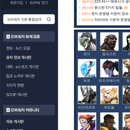
22S 41++ 메르시가 
[메르시]
회원가입
ID/PW 찾기
윈스턴 5가지 팁들.
[윈스턴]
[6]
겐지 운영법 카운터 정보
[겐지]
자리야의 기본적 운영
[자리야]
오버워치 화제 집중
정보 · 뉴스 모음
겐지
둠피스트
유저 정보 게시판
대회 · e스포츠 게시판
팁과 노하우 게시판
에코
위도우메이커
정
치지직 팟벤
SOOP 게시판
라인하르트
레킹볼
로
오버워치 커뮤니티
자유 게시판