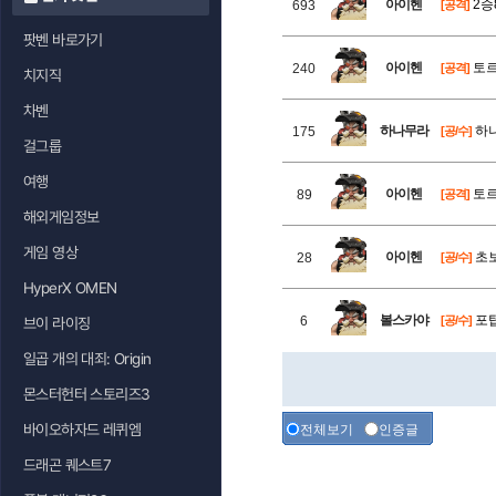
아이헨
2승
693
[공격]
팟벤 바로가기
아이헨
토르
240
[공격]
치지직
차벤
하나무라
하나
175
[공/수]
걸그룹
여행
아이헨
토르
89
[공격]
해외게임정보
게임 영상
아이헨
초보
28
[공/수]
HyperX OMEN
볼스카야
포탑
6
[공/수]
브이 라이징
일곱 개의 대죄: Origin
몬스터헌터 스토리즈3
바이오하자드 레퀴엠
전체보기
인증글
드래곤 퀘스트7