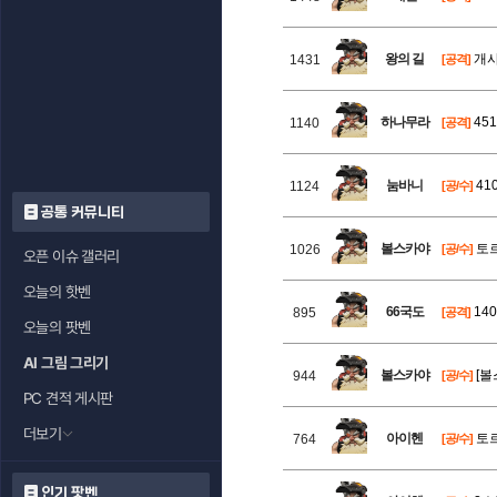
왕의 길
개사
1431
[공격]
하나무라
45
1140
[공격]
눔바니
41
1124
[공/수]
공통 커뮤니티
볼스카야
토르
1026
[공/수]
오픈 이슈 갤러리
오늘의 핫벤
66국도
140
895
[공격]
오늘의 팟벤
AI 그림 그리기
볼스카야
[볼
944
[공/수]
PC 견적 게시판
더보기
아이헨
토르
764
[공/수]
인기 팟벤