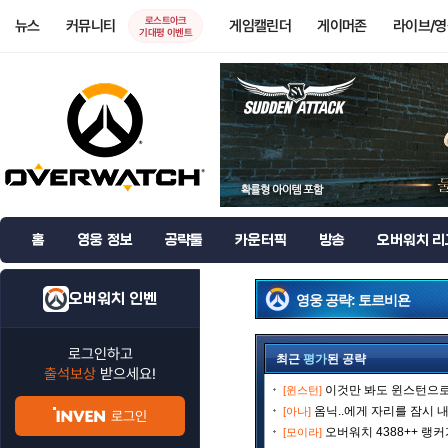
로스트아크
뉴스
커뮤니티
게임캘린더
게이머존
라이브/
기대평 이벤트
홈
영웅 정보
공략툴
카운터픽
방송
오버워치 리
오버워치 인벤
영웅 공략: 토르비욘
로그인하고
최근
평가
된 공략
출석보상
받으세요!
이것만 봐도 윈스턴으로 
[윈스턴]
옴닉..에게 자리를 잠시 내
[아나]
로그인
오버워치 4388++ 랭
[모이라]