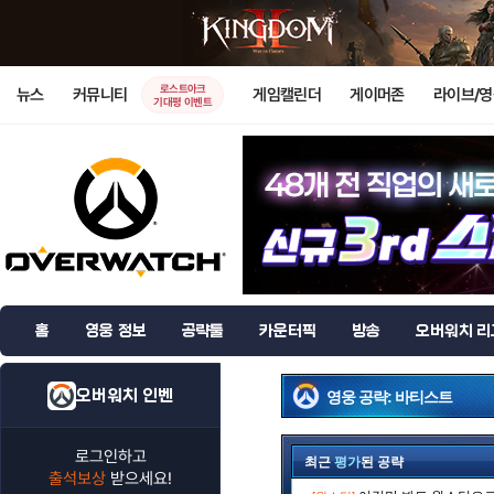
로스트아크
뉴스
커뮤니티
게임캘린더
게이머존
라이브/
기대평 이벤트
홈
영웅 정보
공략툴
카운터픽
방송
오버워치 리
오버워치 인벤
영웅 공략: 바티스트
로그인하고
최근
평가
된 공략
출석보상
받으세요!