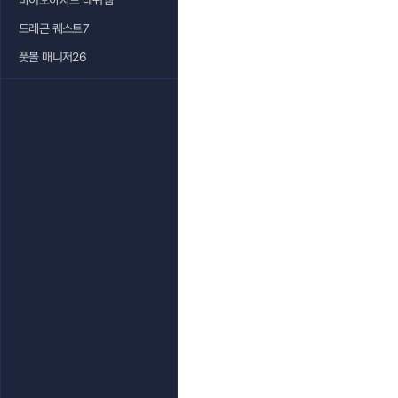
바이오하자드 레퀴엠
드래곤 퀘스트7
풋볼 매니저26