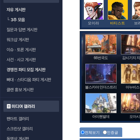
자유 게시판
└
3추 모음
모이라
바티스트
브
질문과 답변 게시판
워크샵 게시판
이슈 · 토론 게시판
66번국도
감시기지 
사건 · 사고 게시판
경쟁전 파티 모집 게시판
빠대 · 스타디움 파티 게시판
볼스카야 인더스트리
아누비스
클랜 홍보 게시판
미디어 갤러리
아이헨발데
오아시
팬아트 갤러리
스크린샷 갤러리
전체보기
인증글
동영상 게시판