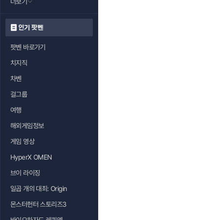
더보기
인기 팟벤
팟벤 바로가기
치지직
차벤
걸그룹
여행
해외게임정보
게임 영상
HyperX OMEN
브이 라이징
일곱 개의 대죄: Origin
몬스터헌터 스토리즈3