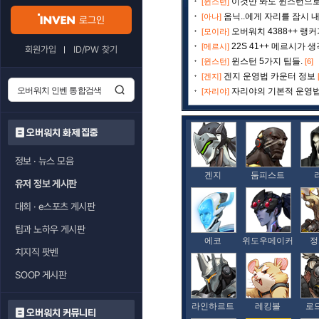
이것만 봐도 윈스턴으로 
[윈스턴]
옴닉..에게 자리를 잠시 내
[아나]
로그인
오버워치 4388++ 랭
[모이라]
22S 41++ 메르시가 
[메르시]
회원가입
ID/PW 찾기
윈스턴 5가지 팁들.
[윈스턴]
[6]
겐지 운영법 카운터 정보
[겐지]
자리야의 기본적 운영
[자리야]
오버워치 화제 집중
정보 · 뉴스 모음
겐지
둠피스트
유저 정보 게시판
대회 · e스포츠 게시판
팁과 노하우 게시판
에코
위도우메이커
정
치지직 팟벤
SOOP 게시판
라인하르트
레킹볼
로
오버워치 커뮤니티