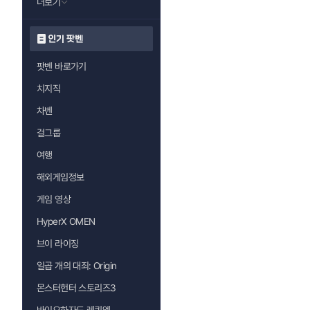
더보기
인기 팟벤
팟벤 바로가기
치지직
차벤
걸그룹
여행
해외게임정보
게임 영상
HyperX OMEN
브이 라이징
일곱 개의 대죄: Origin
몬스터헌터 스토리즈3