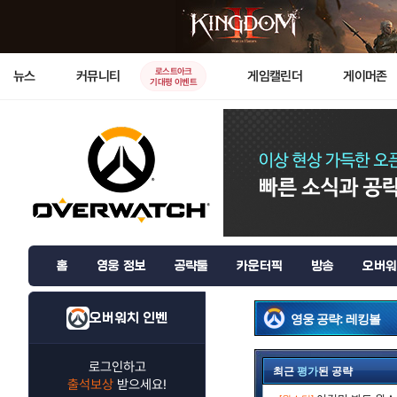
로스트아크
뉴스
커뮤니티
게임캘린더
게이머존
기대평 이벤트
홈
영웅 정보
공략툴
카운터픽
방송
오버워
오버워치 인벤
영웅 공략: 레킹볼
로그인하고
최근
평가
된 공략
출석보상
받으세요!