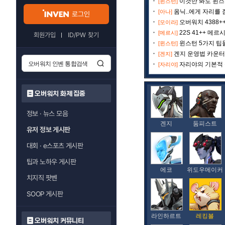
이것만 봐도 윈스턴
[윈스턴]
옴닉..에게 자리를 
[아나]
로그인
오버워치 4388+
[모이라]
22S 41++ 메
[메르시]
회원가입
ID/PW 찾기
윈스턴 5가지 팁들
[윈스턴]
겐지 운영법 카운터
[겐지]
자리야의 기본적
[자리야]
오버워치 화제 집중
정보 · 뉴스 모음
겐지
둠피스트
유저 정보 게시판
대회 · e스포츠 게시판
팁과 노하우 게시판
에코
위도우메이커
치지직 팟벤
SOOP 게시판
라인하르트
레킹볼
오버워치 커뮤니티