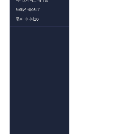
바이오하자드 레퀴엠
드래곤 퀘스트7
풋볼 매니저26