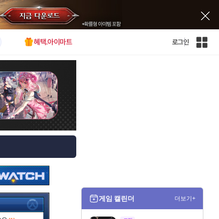
혜택.아이마트
로그인
인
벤
전
체
사
이
트
맵
게임 캘린더
더보기+