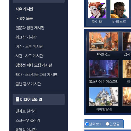
자유 게시판
└
3추 모음
모이라
바티스트
질문과 답변 게시판
워크샵 게시판
이슈 · 토론 게시판
66번국도
감시
사건 · 사고 게시판
경쟁전 파티 모집 게시판
빠대 · 스타디움 파티 게시판
볼스카야 인더스트리
아
클랜 홍보 게시판
미디어 갤러리
아이헨발데
팬아트 갤러리
스크린샷 갤러리
전체보기
인증글
동영상 게시판