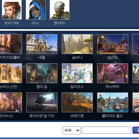
브리기테
아나
젠야타
기지 지브롤터
네팔
눔바니
도라도
누비스 신전
왕의 길
일리오스
하나무라
오아시스
호라이즌 달 기지
쓰레기촌
블리자드 월드