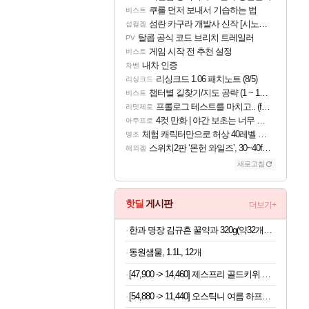
쿠를 먼저 보내서 기습하는 법
비스트
섬란 카구라 개발사 신작 [시노비 넥서스] 연내 출시 예정
섭컬겜
탈콥 공식 코드 브리치 트레일러
PV
게임 시작 전 추천 설정
비스트
내차 인증
차벤
리싱크드 1.06 패치노트 (8/5)
리싱크드
챕터별 길찾기/지도 공략 (1 ~ 12장)
비스트
프롤로그 테스트를 마치고.. (feat. 리아)
리밋제로
4컷 만화 | 야간 보초는 너무 힘들어
아주프로
체험 캐릭터만으로 허상 40레벨 하이와티아 5분 컷!｜에이메스·린네·모니에 명함
명조
스위치2판 ‘몬헌 와일즈’, 30~40fps 목표 추정
해외겜
새로고침
핫딜
게시판
더보기+
한과 명장 김규흔 꿀약과 320g(약32개입) / 겉바속촉 페스츄리 약과 모음전
동원샘물, 1.1L, 12개
[47,900 -> 14,460] 제스프리 골드키위 특대과 1.5kg
[54,880 -> 11,440] 오스틱니 여름 하프슬리퍼