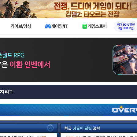
X
최대 90% 할인
라이브/영상
게이밍/IT
게임스토어
8월 프로모션
치 리그
최근
댓글이 달린
공략