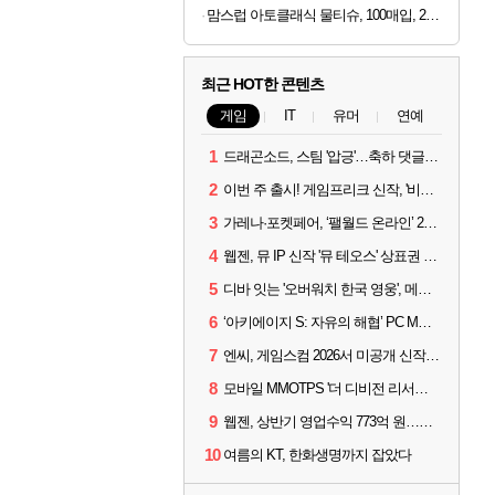
맘스럽 아토클래식 물티슈, 100매입, 20팩
최근 HOT한 콘텐츠
게임
IT
유머
연예
1
드래곤소드, 스팀 '압긍'…축하 댓글 달고 게임 코드 받자!
2
이번 주 출시! 게임프리크 신작, '비스트 오브 리인카네이션'
3
가레나·포켓페어, ‘팰월드 온라인’ 2026년 출시 예고
4
웹젠, 뮤 IP 신작 '뮤 테오스' 상표권 출원
5
디바 잇는 '오버워치 한국 영웅', 메카 파일럿 디몬 나온다
6
‘아키에이지 S: 자유의 해협’ PC MMORPG로 개발한다
7
엔씨, 게임스컴 2026서 미공개 신작 최초 공개
8
모바일 MMOTPS '더 디비전 리서전스', 6일 스팀에도 출시
9
웹젠, 상반기 영업수익 773억 원…순이익 89% 증가
10
여름의 KT, 한화생명까지 잡았다