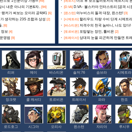
으로 1인분이상 가능!!!
너프 후 보조힐러로서의 메르시의 
[49]
[메르시]
잠시 내준 아나의 기본&자..
D.VA - 볼스카야 인터스트리 [공격 시
[94]
[D.VA]
+ 랭커가 써보는 모이라 공략#1
아누비스의 돌격 대장, 윈스턴!
[6]
[윈스턴]
[3]
르시가 생각하는 23S 조합과 상성
할리우드 차량 수비 단계 시메트
[2]
[시메트라]
.
저격수의 천국 눔바니, 나도 있다!
[6]
[바스티온]
 정보
포탑쌓는 장인, 톨비욘
[4]
[토르비욘]
[2]
 운영법
상대의 눈을 피곤하게 만들면 트
[9]
[트레이서]
리퍼
메이
바스티온
솔저:76
솜브라
시메트라
정크랫
콜 캐서디
토르비욘
트레이서
파라
한조
로드호그
시그마
오리사
윈스턴
자리야
루시우