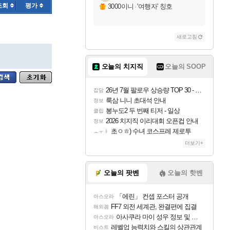
조회
평가
3000이니
·
'여행자' 칭호
새로고침
오늘의 치지직
오늘의 SOOP
26년 7월 팔로우 상승량 TOP 30 - 월간 치지직
잡담
룩삼 니니 초대석 안내
정보
봉누도2 두 번째 티저 - 일상
클립
2026 치지직 이리대회 오픈컵 안내
정보
초ㅇㅎ) 수녀 코스프레 제로투
ㅗㅜㅑ
더보기+
오늘의 팟벤
오늘의 핫벤
「에린」 컨셉 포스터 공개
아스오라
FF7 외전 세계관, 완결편에 집결
해외겜
아사쿠라 마이 성우 정보 및 주요 필모
아스오라
레벨업 능력치와 스킬의 상관관계
비스트