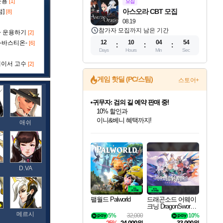
운용
[1]
모집
아스오라 CBT 모집
점]
[8]
08.19
참가자 모집까지 남은 기간
라 운용하기
[2]
12
10
04
53
 -바스티온-
[6]
Days
Hours
Min
Sec
레이서 고수
[2]
게임 핫딜 (PC/스팀)
스토어+
비스트 오브 리인카네이션 정식 출시!
게임프릭 신작 IP
네이버 혜택가와 함께 예약하세요!
애쉬
인벤게임즈 8월 특별 할인!
드래곤소드: 어웨이크닝 입점!
문명 7 특별 할인!
귀무자: 검의 길 예약 판매 중!
커세어 코브 출시 기념 할인!
더 렐릭 퍼스트 가디언 정식 출시
베데스다 40주년 기념 할인 중!
마블 투혼 파이팅 소울즈 예약 판매 중!
캡콤 프렌차이즈 할인 진행 중!
캡콤 일부 상품 상시 할인
스타워즈 은하계 레이서
로블록스 기프트 카드 공식 입점
인기 퍼블리셔 모음!
스팀으로 만나는 드래곤소드!
조선&고려 DLC 출시 예정
10% 할인과
해적'섬'을 발전시키자!
설화x하드코어 액션!
베데스다의 명작들을
마블 히어로 총 출동&화려한 격투!
몬헌, 바하 등 인기 IP를
몬헌 와일즈 & 드래곤즈 도그마2
인벤게임즈에서 10% 추가 적립
Robux를 가장 안전하고
최대 90% 할인가를 만나보세요!
네이버혜택과 함께 만나보세요!
50%할인&추가 적립까지!
이니&베니 혜택까지!
할인&네이버혜택으로 만나보세요!
네이버페이 혜택과 만나보세요!
40주년 프로모션으로 만나보세요!
네이버 포인트 혜택까지!
할인가에 만나보세요!
일부 에디션 상시 할인!
혜택으로 예약 판매 중
편안하게 충전하세요
D.VA
팰월드 Palworld
드래곤소드 어웨이
크닝 DragonSword A
wakening
메르시
5%
32,000
10%