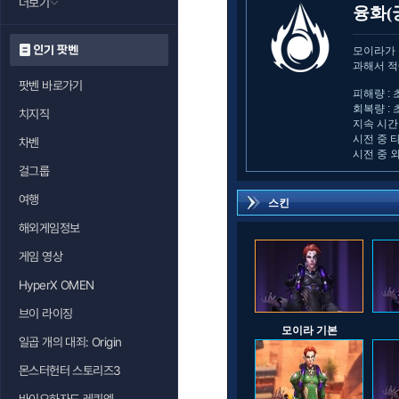
더보기
융화(
인기 팟벤
모이라가 
과해서 적
팟벤 바로가기
피해량 : 
회복량 : 
치지직
지속 시간 
시전 중 
차벤
시전 중 
걸그룹
여행
스킨
해외게임정보
게임 영상
HyperX OMEN
브이 라이징
모이라 기본
일곱 개의 대죄: Origin
몬스터헌터 스토리즈3