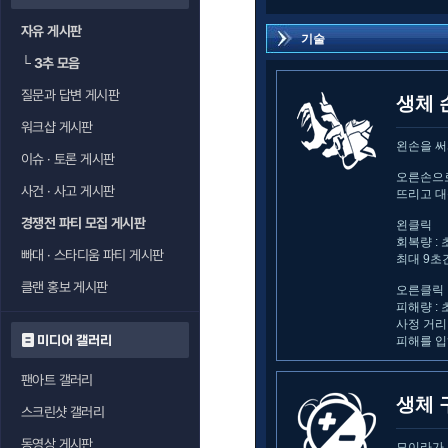
자유 게시판
기술
└
3추 모음
질문과 답변 게시판
생체 
워크샵 게시판
왼손을 써
이슈 · 토론 게시판
오른손으로
사건 · 사고 게시판
뜨리고 대
경쟁전 파티 모집 게시판
왼클릭
회복량 : 
빠대 · 스타디움 파티 게시판
최대 9초
클랜 홍보 게시판
오른클릭
피해량 : 
사정 거리 
미디어 갤러리
피해를 입
팬아트 갤러리
생체 
스크린샷 갤러리
동영상 게시판
모이라가 