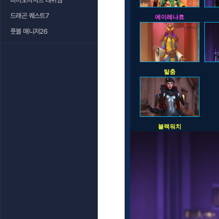
바이오하자드 레퀴엠
드래곤 퀘스트7
에이레나흐
풋볼 매니저26
탈춤
블랙워치