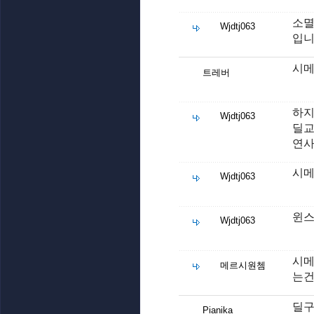
소
Wjdtj063
입
시메
트레버
하지
Wjdtj063
딜교
연
시
Wjdtj063
윈
Wjdtj063
시메
메르시원쳄
는건
딜구
Pianika