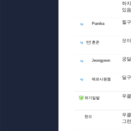
하지
있
힐구
Pianika
모이
혼존
궁딜
Jeongyeon
딜구
메르시원쳄
우클
위기일발
우클
한으
그런