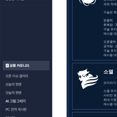
과와 적에
구슬은 회
왼클릭
회복량 : 3
구슬 유지시
재사용 대
오른클릭
공격량 : 2
구슬 유지시
재사용 대
공통 커뮤니티
소멸
오픈 이슈 갤러리
모이라가 
오늘의 핫벤
소멸 유지 
오늘의 팟벤
사라진 동
최대 이동거
AI 그림 그리기
재사용 대
PC 견적 게시판