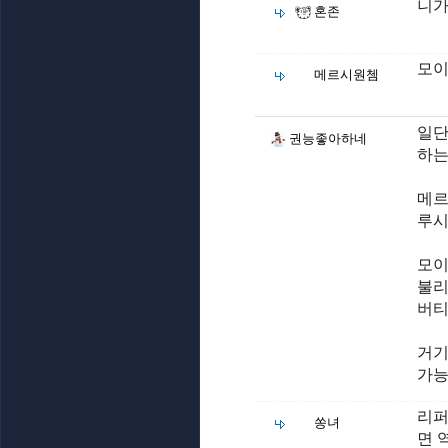
니가
혼존
모이
메르시원쳄
일단
권능좋아하네
하는
메르
루시
모이
불리
버티
거기
가능
리퍼
쏭녀
면 역