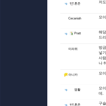
저도
혼존
모이
Cecaniah
해당
Pratt
드리
방금
미라쥐
넣기
사람
나 
모이
아니카
모이
염활
데.
구슬
혼존