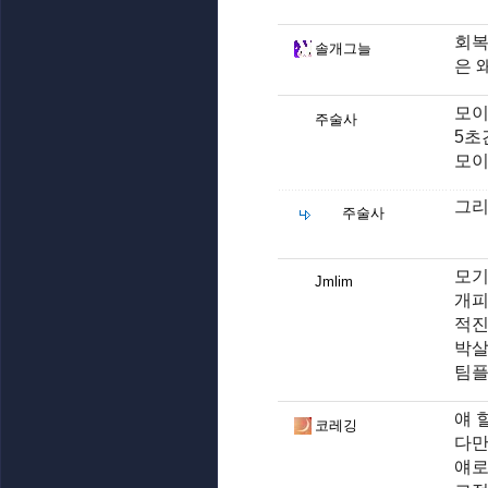
회복
솔개그늘
은 
모이
주술사
5초
모이
그리
주술사
모기
Jmlim
개피
적진
박살
팀플
얘 
코레깅
다만
얘로