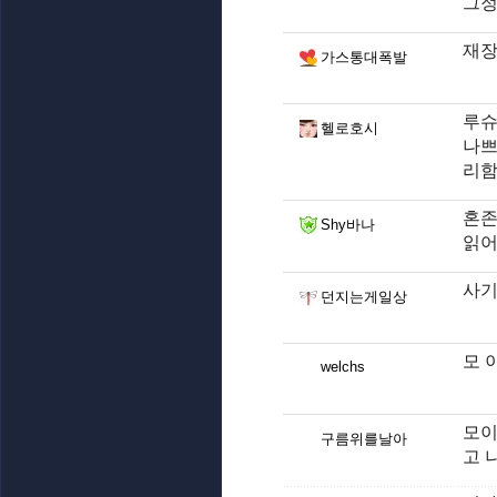
그정
재장
가스통대폭발
루슈
헬로호시
나쁘
리
혼존
Shy바나
읽어
사
던지는게일상
모 이
welchs
모이
구름위를날아
고 