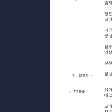
줄지
많은
딜이
아군
군 
침투
암살
전천
힐 
언니일루와바
이거
혼존
데 
모이
져 